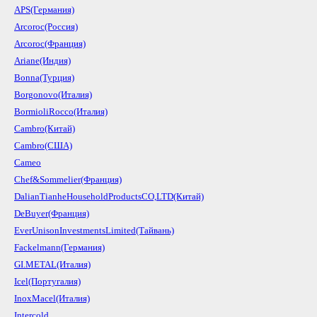
APS(Германия)
Arcoroc(Россия)
Arcoroc(Франция)
Ariane(Индия)
Bonna(Турция)
Borgonovo(Италия)
BormioliRocco(Италия)
Cambro(Китай)
Cambro(США)
Cameo
Chef&Sommelier(Франция)
DalianTianheHouseholdProductsCO,LTD(Китай)
DeBuyer(Франция)
EverUnisonInvestmentsLimited(Тайвань)
Fackelmann(Германия)
GI.METAL(Италия)
Icel(Португалия)
InoxMacel(Италия)
Intercold