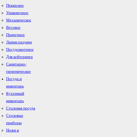
Пекарское
Упаковочное
Механическое
Весовое
Прачечное
Линии раздачи
Посудомоечное
Для кейтеринга
Санитарно-
гигиеническое
Посуда и
инвентарь
Кухонный
инвентарь
Столовая посуда
Столовые
приборы
Ножи и