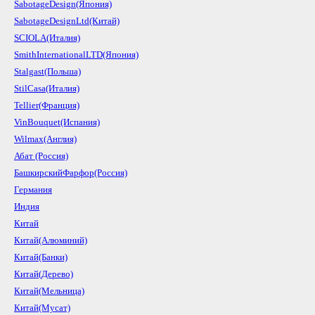
SabotageDesign(Япония)
SabotageDesignLtd(Китай)
SCIOLA(Италия)
SmithInternationalLTD(Япония)
Stalgast(Польша)
StilCasa(Италия)
Tellier(Франция)
VinBouquet(Испания)
Wilmax(Англия)
Абат (Россия)
БашкирскийФарфор(Россия)
Германия
Индия
Китай
Китай(Алюминий)
Китай(Банки)
Китай(Дерево)
Китай(Мельница)
Китай(Мусат)