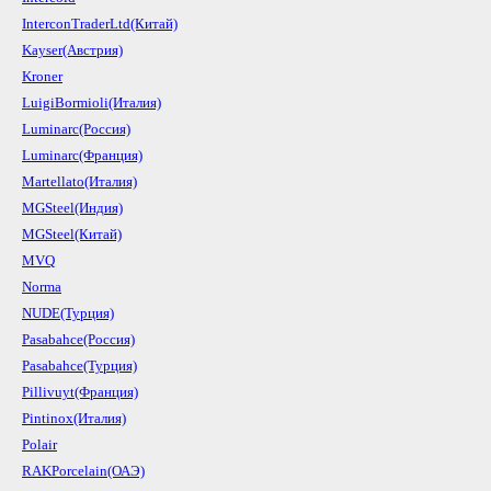
InterconTraderLtd(Китай)
Kayser(Австрия)
Kroner
LuigiBormioli(Италия)
Luminarc(Россия)
Luminarc(Франция)
Martellato(Италия)
MGSteel(Индия)
MGSteel(Китай)
MVQ
Norma
NUDE(Турция)
Pasabahce(Россия)
Pasabahce(Турция)
Pillivuyt(Франция)
Pintinox(Италия)
Polair
RAKPorcelain(ОАЭ)