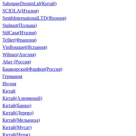
SabotageDesignLtd(Китай)
SCIOLA(Италия)
SmithInternationalLTD(Япония)
Stalgast(Польша)
StilCasa(Италия)
Tellier(Франция)
VinBouquet(Испания)
Wilmax(Англия)
Абат (Россия)
БашкирскийФарфор(Россия)
Германия
Индия
Китай
Китай(Алюминий)
Китай(Банки)
Китай(Дерево)
Китай(Мельница)
Китай(Мусат)
Китай(Нерж)