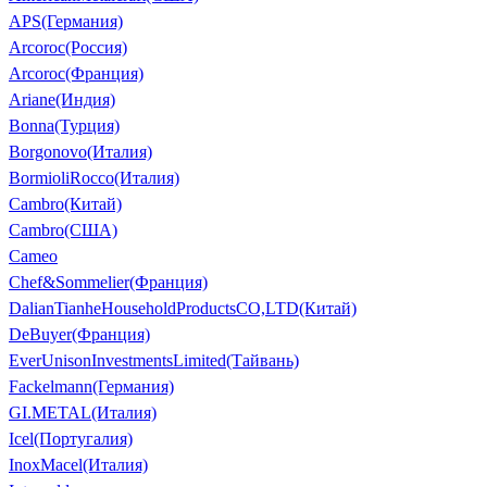
APS(Германия)
Arcoroc(Россия)
Arcoroc(Франция)
Ariane(Индия)
Bonna(Турция)
Borgonovo(Италия)
BormioliRocco(Италия)
Cambro(Китай)
Cambro(США)
Cameo
Chef&Sommelier(Франция)
DalianTianheHouseholdProductsCO,LTD(Китай)
DeBuyer(Франция)
EverUnisonInvestmentsLimited(Тайвань)
Fackelmann(Германия)
GI.METAL(Италия)
Icel(Португалия)
InoxMacel(Италия)