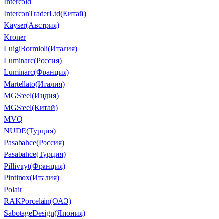
Intercold
InterconTraderLtd(Китай)
Kayser(Австрия)
Kroner
LuigiBormioli(Италия)
Luminarc(Россия)
Luminarc(Франция)
Martellato(Италия)
MGSteel(Индия)
MGSteel(Китай)
MVQ
NUDE(Турция)
Pasabahce(Россия)
Pasabahce(Турция)
Pillivuyt(Франция)
Pintinox(Италия)
Polair
RAKPorcelain(ОАЭ)
SabotageDesign(Япония)