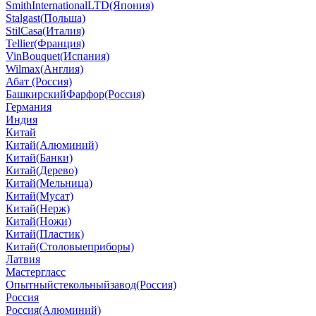
SmithInternationalLTD(Япония)
Stalgast(Польша)
StilCasa(Италия)
Tellier(Франция)
VinBouquet(Испания)
Wilmax(Англия)
Абат (Россия)
БашкирскийФарфор(Россия)
Германия
Индия
Китай
Китай(Алюминий)
Китай(Банки)
Китай(Дерево)
Китай(Мельница)
Китай(Мусат)
Китай(Нерж)
Китай(Ножи)
Китай(Пластик)
Китай(Столовыеприборы)
Латвия
Мастергласс
Опытныйстекольныйзавод(Россия)
Россия
Россия(Алюминий)