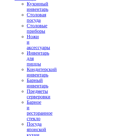
Кухонный
инвентарь
Столовая
посуда
Столовые
приборы
Ножи
и
аксессуары
Инвентарь
для
пиццы
Кондитерский
инвентарь
Барный
инвентарь
Предметы
серверовки
Барное
и
ресторанное
стекло
Посуда
японской
кухни