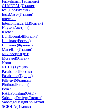
Fackelmann(Германия)
GI.METAL(Италия)
Icel(Португалия)
InoxMacel(Италия)
Intercold
InterconTraderLtd(Китай)
Kayser(Австрия)
Kroner
LuigiBormioli(Италия)
Luminarc(Россия)
Luminarc(Франция)
Martellato(Италия)
MGSteel(Индия)
MGSteel(Китай)
Norma
NUDE(Турция)
Pasabahce(Россия)
Pasabahce(Турция)
Pillivuyt(Франция)
Pintinox(Италия)
Polair
RAKPorcelain(ОАЭ)
SabotageDesign(Япония)
SabotageDesignLtd(Китай)
SCIOLA(Италия)