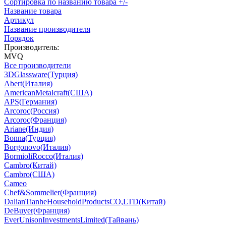
Сортировка по названию товара +/-
Название товара
Артикул
Название производителя
Порядок
Производитель:
MVQ
Все производители
3DGlassware(Турция)
Abert(Италия)
AmericanMetalcraft(США)
APS(Германия)
Arcoroc(Россия)
Arcoroc(Франция)
Ariane(Индия)
Bonna(Турция)
Borgonovo(Италия)
BormioliRocco(Италия)
Cambro(Китай)
Cambro(США)
Cameo
Chef&Sommelier(Франция)
DalianTianheHouseholdProductsCO,LTD(Китай)
DeBuyer(Франция)
EverUnisonInvestmentsLimited(Тайвань)