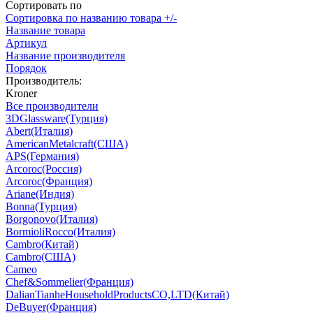
Сортировать по
Сортировка по названию товара +/-
Название товара
Артикул
Название производителя
Порядок
Производитель:
Kroner
Все производители
3DGlassware(Турция)
Abert(Италия)
AmericanMetalcraft(США)
APS(Германия)
Arcoroc(Россия)
Arcoroc(Франция)
Ariane(Индия)
Bonna(Турция)
Borgonovo(Италия)
BormioliRocco(Италия)
Cambro(Китай)
Cambro(США)
Cameo
Chef&Sommelier(Франция)
DalianTianheHouseholdProductsCO,LTD(Китай)
DeBuyer(Франция)