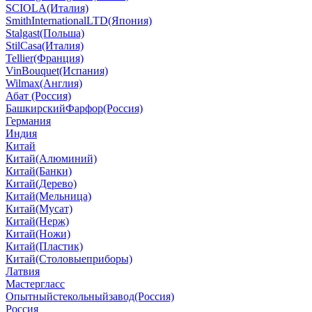
SCIOLA(Италия)
SmithInternationalLTD(Япония)
Stalgast(Польша)
StilCasa(Италия)
Tellier(Франция)
VinBouquet(Испания)
Wilmax(Англия)
Абат (Россия)
БашкирскийФарфор(Россия)
Германия
Индия
Китай
Китай(Алюминий)
Китай(Банки)
Китай(Дерево)
Китай(Мельница)
Китай(Мусат)
Китай(Нерж)
Китай(Ножи)
Китай(Пластик)
Китай(Столовыеприборы)
Латвия
Мастергласс
Опытныйстекольныйзавод(Россия)
Россия