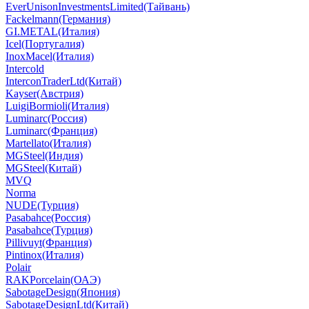
EverUnisonInvestmentsLimited(Тайвань)
Fackelmann(Германия)
GI.METAL(Италия)
Icel(Португалия)
InoxMacel(Италия)
Intercold
InterconTraderLtd(Китай)
Kayser(Австрия)
LuigiBormioli(Италия)
Luminarc(Россия)
Luminarc(Франция)
Martellato(Италия)
MGSteel(Индия)
MGSteel(Китай)
MVQ
Norma
NUDE(Турция)
Pasabahce(Россия)
Pasabahce(Турция)
Pillivuyt(Франция)
Pintinox(Италия)
Polair
RAKPorcelain(ОАЭ)
SabotageDesign(Япония)
SabotageDesignLtd(Китай)